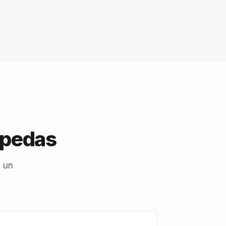
opedas
 un