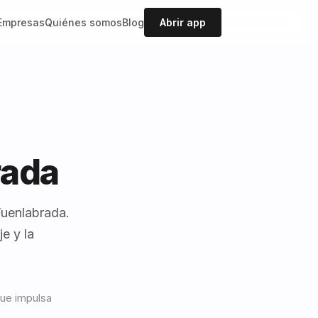
Empresas
Quiénes somos
Blog
Abrir app
rada
Fuenlabrada.
e y la
que impulsa