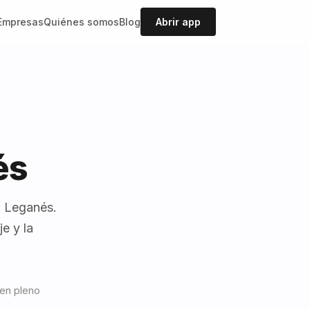
Empresas
Quiénes somos
Blog
Abrir app
és
n Leganés.
e y la
 en pleno