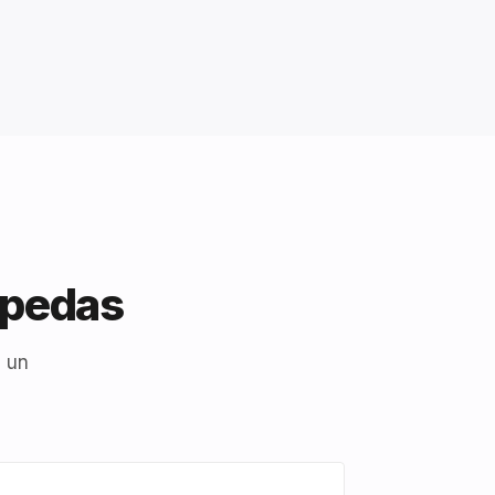
opedas
 un