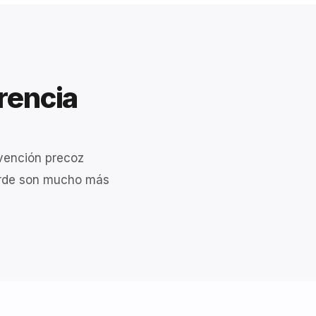
erencia
rvención precoz
tarde son mucho más