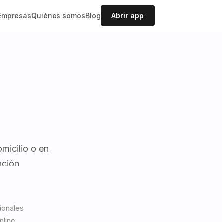
Empresas
Quiénes somos
Blog
Abrir app
micilio o en
nción
ionales
nline.