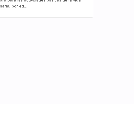
otra para las actividades básicas de la vida
diaria, por ed…