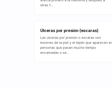
afecta primero a la memoria y después a
otras f…
Úlceras por presión (escaras)
Las úlceras por presión o escaras son
lesiones de la piel y el tejido que aparecen e
personas que pasan mucho tiempo
encamadas o se…