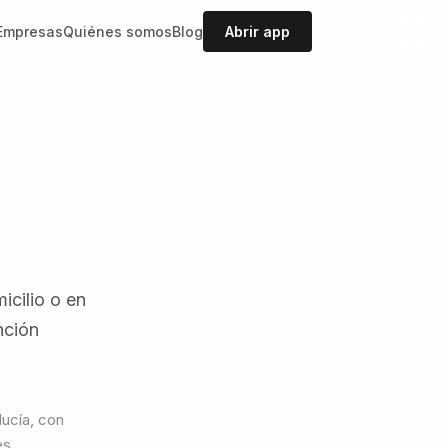
Empresas
Quiénes somos
Blog
Abrir app
icilio o en
nción
ucía, con
es.