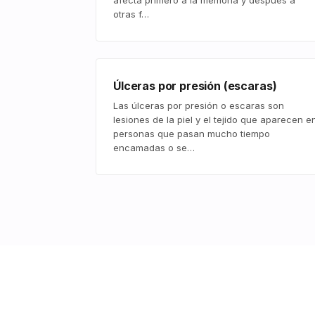
afecta primero a la memoria y después a
otras f…
Úlceras por presión (escaras)
Las úlceras por presión o escaras son
lesiones de la piel y el tejido que aparecen e
personas que pasan mucho tiempo
encamadas o se…