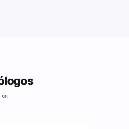
cólogos
n un