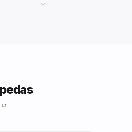
opedas
 un