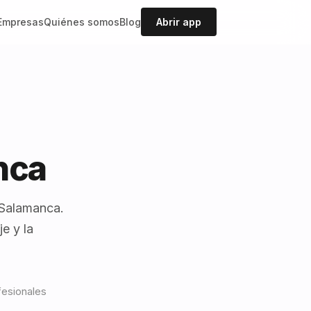
Empresas
Quiénes somos
Blog
Abrir app
nca
 Salamanca.
e y la
fesionales