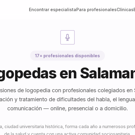
Encontrar especialista
Para profesionales
Clínicas
17+ profesionales disponibles
gopedas en Salama
siones de logopedia con profesionales colegiados en
ación y tratamiento de dificultades del habla, el lenguaj
comunicación — online, presencial o a domicilio.
, ciudad universitaria histórica, forma cada año a numerosos pro
de la salud y cuenta con una activa comunidad sociosanitaria.