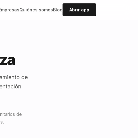
Empresas
Quiénes somos
Blog
Abrir app
za
tamiento de
ientación
nitarios de
s.