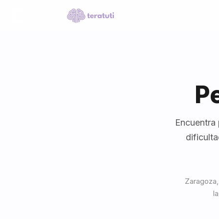
P
Encuentra 
dificult
Zaragoza, 
l