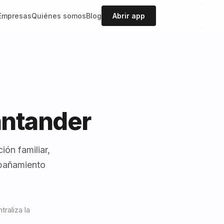
Empresas
Quiénes somos
Blog
Abrir app
antander
ón familiar,
mpañamiento
raliza la