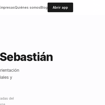
Empresas
Quiénes somos
Blog
Abrir app
 Sebastián
rientación
iales y
radas del
koa.