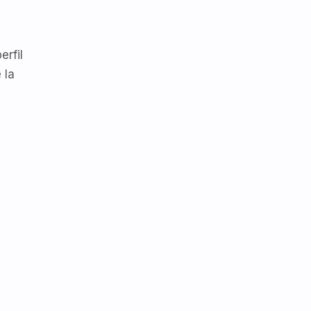
erfil
 la