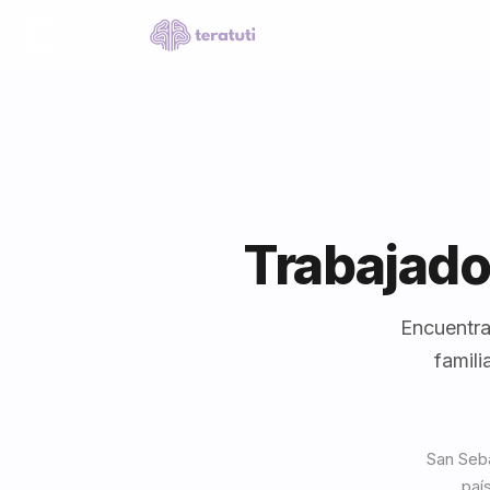
Trabajado
Encuentra
famili
San Seba
paí