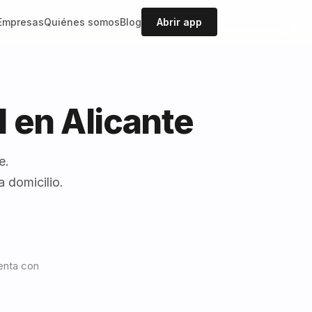
Empresas
Quiénes somos
Blog
Abrir app
 en Alicante
e.
 domicilio.
uenta con