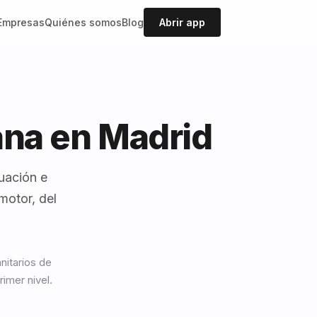
Empresas
Quiénes somos
Blog
Abrir app
ana en Madrid
uación e
motor, del
nitarios de
imer nivel.