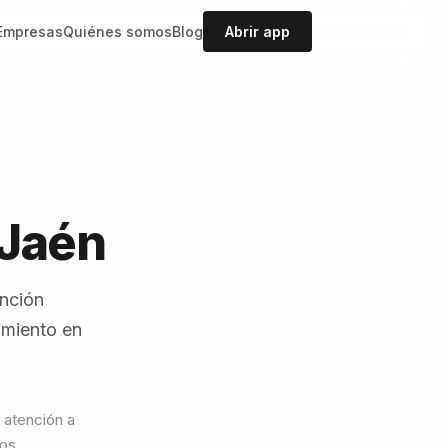
Empresas
Quiénes somos
Blog
Abrir app
 Jaén
ención
amiento en
 atención a
os.