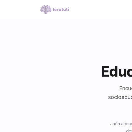
Educ
Encue
socioeduc
Jaén atien
do