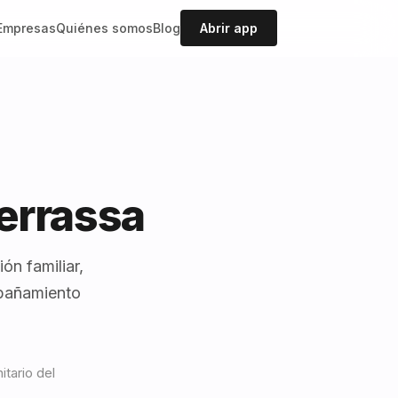
Empresas
Quiénes somos
Blog
Abrir app
errassa
ón familiar,
mpañamiento
itario del