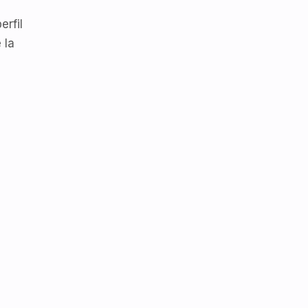
erfil
 la