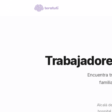
Trabajadore
Encuentra t
famili
Alcalá d
hospital