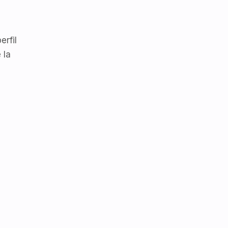
erfil
 la