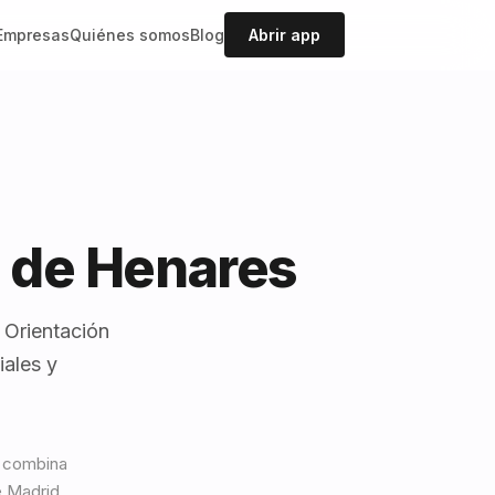
Empresas
Quiénes somos
Blog
Abrir app
á de Henares
 Orientación
iales y
, combina
e Madrid.