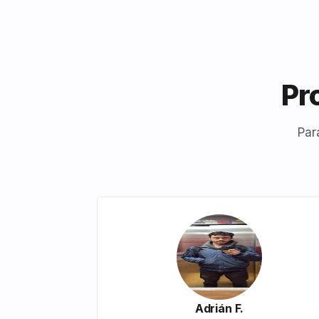
Pr
Par
Adrián F.