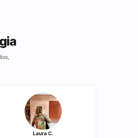
gia
los,
Laura C.