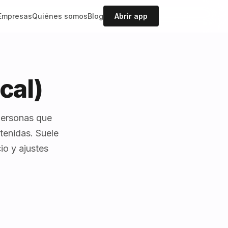
Empresas
Quiénes somos
Blog
Abrir app
cal)
 personas que
tenidas. Suele
io y ajustes