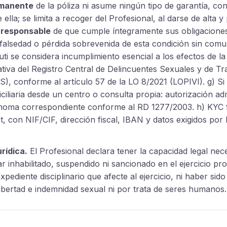
rmanente
de la póliza ni asume ningún tipo de garantía, con
 ella; se limita a recoger del Profesional, al darse de alta 
 responsable
de que cumple íntegramente sus obligaciones 
 falsedad o pérdida sobrevenida de esta condición sin com
uti se considera incumplimiento esencial a los efectos de la 
ativa del Registro Central de Delincuentes Sexuales y de Tr
 conforme al artículo 57 de la LO 8/2021 (LOPIVI). g) Si 
ciliaria desde un centro o consulta propia: autorización adm
oma correspondiente conforme al RD 1277/2003. h) KYC f
, con NIF/CIF, dirección fiscal, IBAN y datos exigidos por 
rídica.
El Profesional declara tener la capacidad legal nec
ar inhabilitado, suspendido ni sancionado en el ejercicio pro
xpediente disciplinario que afecte al ejercicio, ni haber si
 libertad e indemnidad sexual ni por trata de seres humanos.