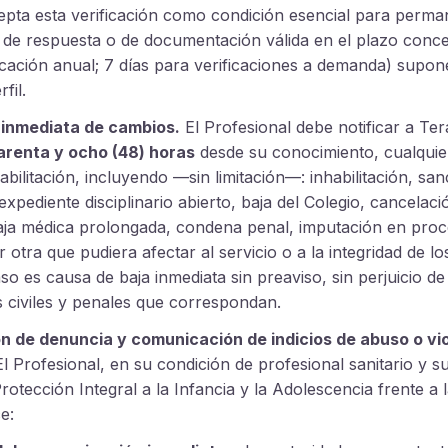
cepta esta verificación como condición esencial para perma
ta de respuesta o de documentación válida en el plazo conc
ficación anual; 7 días para verificaciones a demanda) supo
fil.
 inmediata de cambios.
El Profesional debe notificar a Ter
arenta y ocho (48) horas
desde su conocimiento, cualquie
abilitación, incluyendo —sin limitación—: inhabilitación, san
 expediente disciplinario abierto, baja del Colegio, cancela
aja médica prolongada, condena penal, imputación en proc
 otra que pudiera afectar al servicio o a la integridad de lo
aso es causa de baja inmediata sin preaviso, sin perjuicio de
s civiles y penales que correspondan.
n de denuncia y comunicación de indicios de abuso o vi
l Profesional, en su condición de profesional sanitario y s
rotección Integral a la Infancia y la Adolescencia frente a l
e: