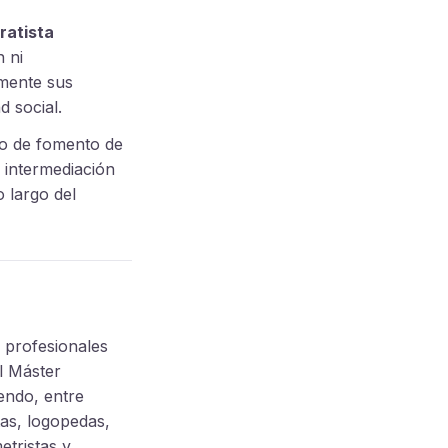
ratista
n ni
amente sus
d social.
o de fomento de
e intermediación
o largo del
 profesionales
el Máster
yendo, entre
tas, logopedas,
etristas y