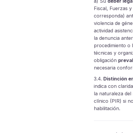
a) Su
deber lega
Fiscal, Fuerzas y
corresponda) ant
violencia de géne
actividad asisten
la denuncia anter
procedimiento o l
técnicas y organi
obligación
preval
necesaria conform
3.4.
Distinción e
indica con clarid
la naturaleza del
clínico (PIR) si 
habilitación.