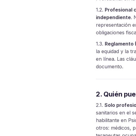
1.2.
Profesional
independiente
. 
representación en
obligaciones fisca
1.3.
Reglamento (
la equidad y la t
en línea. Las clá
documento.
2. Quién pue
2.1.
Solo profesio
sanitarios en el 
habilitante en Ps
otros: médicos, p
terapeutas ocupac