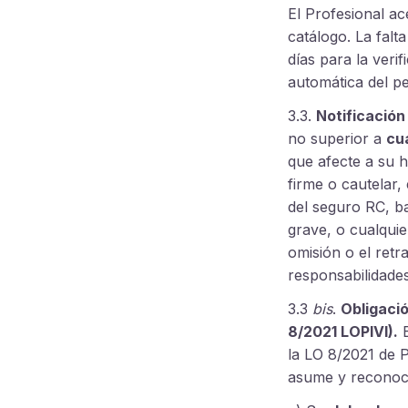
El Profesional a
catálogo. La fal
días para la veri
automática del per
3.3.
Notificación
no superior a
cu
que afecte a su h
firme o cautelar,
del seguro RC, b
grave, o cualquier
omisión o el retr
responsabilidade
3.3
bis
.
Obligació
8/2021 LOPIVI).
E
la LO 8/2021 de P
asume y reconoc