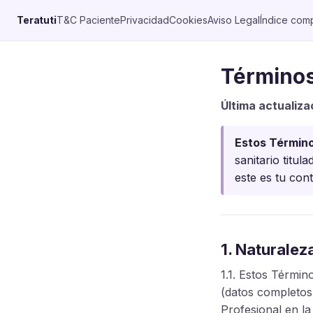
Teratuti
T&C Paciente
Privacidad
Cookies
Aviso Legal
Índice com
Términos
Última actualiza
Estos Términos
sanitario titul
este es tu con
1. Naturalez
1.1. Estos Términ
(datos completos
Profesional en la