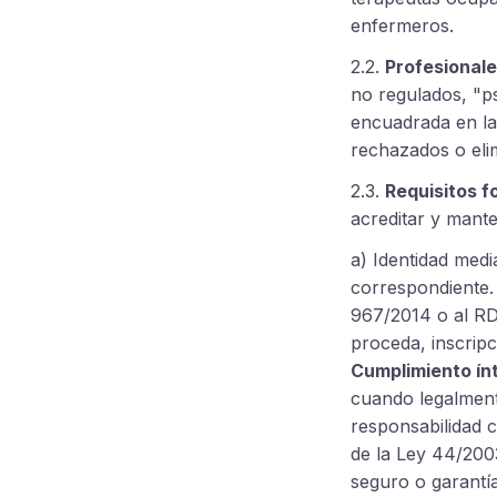
enfermeros.
2.2.
Profesionale
no regulados, "ps
encuadrada en la
rechazados o eli
2.3.
Requisitos f
acreditar y mante
a) Identidad media
correspondiente.
967/2014 o al RD 
proceda, inscripc
Cumplimiento ínt
cuando legalment
responsabilidad c
de la Ley 44/2003
seguro o garantí