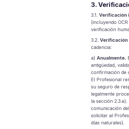
3. Verificac
3.1.
Verificación i
(incluyendo OCR 
verificación human
3.2.
Verificación
cadencia:
a)
Anualmente.
E
antigüedad, valid
confirmación de c
El Profesional re
su seguro de resp
legalmente proced
la sección 2.3.e).
comunicación del 
solicitar al Prof
días naturales).