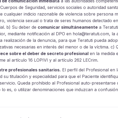
l de comunicación inmediata
a las autoridades competente
 Cuerpos de Seguridad, servicios sociales o autoridad sanit
e cualquier indicio razonable de violencia sobre persona 
ro, violencia sexual o trata de seres humanos detectado en 
cial. b) Su deber de
comunicar simultáneamente
a Teratuti
ior, mediante notificación al DPO en hola@teratuti.com, la 
a realización de la denuncia, para que Teratuti pueda adop
zativas necesarias en interés del menor o de la víctima. c) 
ece sobre el deber de secreto profesional
en la medida e
e al artículo 16 LOPIVI y al artículo 262 LECrim.
ntre profesionales sanitarios.
El perfil del Profesional en 
ad su titulación y especialidad para que el Paciente identifi
 servicio. Queda prohibido al Profesional auto-presentarse
no lo es, o utilizar denominaciones que induzcan a confusió