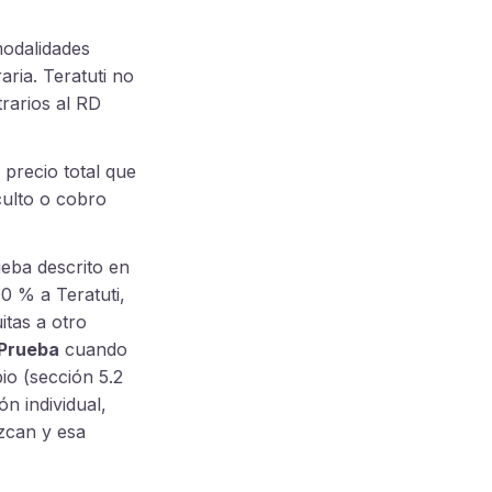
modalidades
aria. Teratuti no
rarios al RD
 precio total que
ulto o cobro
ueba descrito en
00 % a Teratuti,
itas a otro
 Prueba
cuando
io (sección 5.2
n individual,
zcan y esa