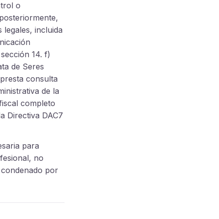
trol o
y posteriormente,
legales, incluida
unicación
sección 14. f)
ata de Seres
presta consulta
inistrativa de la
iscal completo
la Directiva DAC7
esaria para
fesional, no
do condenado por