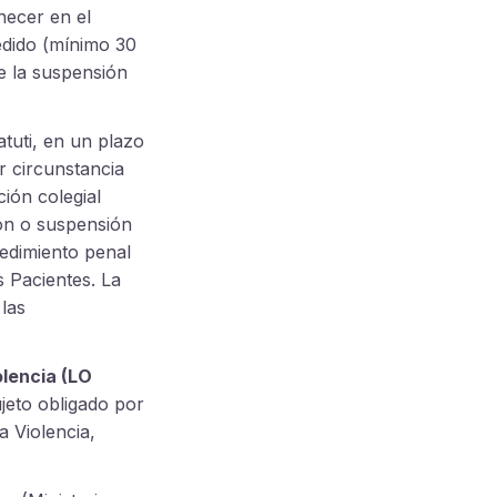
necer en el
edido (mínimo 30
ne la suspensión
atuti, en un plazo
r circunstancia
ción colegial
ción o suspensión
edimiento penal
s Pacientes. La
 las
olencia (LO
ujeto obligado por
a Violencia,