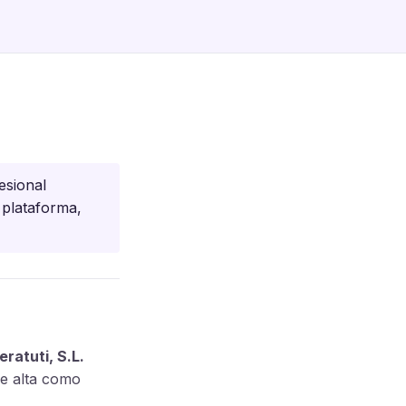
esional
a plataforma,
eratuti, S.L.
 de alta como