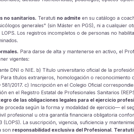
s no sanitarios.
Teratuti
no admite
en su catálogo a coach
icólogos generales" (sin Máster en PGS), ni a cualquier ot
 LOPS. Los registros incompletos o de personas no habilit
minados.
ormales.
Para darse de alta y mantenerse en activo, el Pro
ner vigentes:
nte DNI o NIE. b) Título universitario oficial de la profesión
 Para títulos extranjeros, homologación o reconocimiento
581/2017. c) Inscripción en el Colegio Oficial correspondi
ión en el Registro Estatal de Profesionales Sanitarios (REPS
egro de las obligaciones legales para el ejercicio profes
e proceda según la forma y modalidad de ejercicio— el se
ivil profesional u otra garantía financiera obligatoria confo
 (LOPS). La suscripción, vigencia, suficiencia y mantenimi
a son
responsabilidad exclusiva del Profesional
.
Teratuti