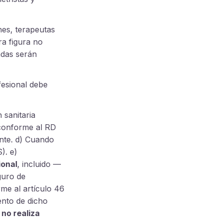
es, terapeutas
ra figura no
adas serán
fesional debe
 sanitaria
 conforme al RD
ente. d) Cuando
). e)
ional
, incluido —
guro de
rme al artículo 46
ento de dicho
 no realiza