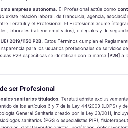
 como empresa autónoma.
El Profesional actúa como
cont
No existe relación laboral, de franquicia, agencia, asociació
tre Teratuti y el Profesional. El Profesional asume íntegr
les, laborales (si tiene empleados), colegiales y de segurida
UE) 2019/1150 P2B.
Estos Términos cumplen el Reglament
ransparencia para los usuarios profesionales de servicios d
usulas P2B específicas se identifican con la marca
[P2B]
a l
de ser Profesional
nales sanitarios titulados.
Teratuti admite exclusivamente
sentido de los artículos 6 y 7 de la Ley 44/2003 (LOPS) y d
icología General Sanitaria creado por la Ley 33/2011, inclu
sicólogos sanitarios (PGS o especialistas PIR), fisioterapeu
ionales, dietistas-nutricionistas, podólogos, ópticos-optom