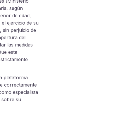
s (Ministerio
aria, según
menor de edad,
el ejercicio de su
, sin perjuicio de
apertura del
tar las medidas
Que esta
strictamente
la plataforma
que correctamente
 como especialista
n sobre su